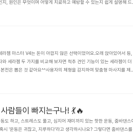
지, 원인은 무엇이며 어떻게 치료하고 예방할 수 있는지 쉽게 설명해 드
란?회전근개는 어깨 관절을 감싸고 있는 4개의 근육(극상근, 극하근, 소
구조입니다. 이 근육들은 어깨를 부드럽게 움직이게 도와주는데, 무리한 
나 염증이 생기면 ‘회전근개증후군’이 발생합니다.✅ 주요 증상어깨를 움
거나 돌릴 때 불편함가만히 있어도 아픈 야간통팔에 힘이 빠지는 느낌증상
라젬 마스터 V4는 돈이 아깝지 않은 선택이었어요.오래 앉아있어서 등,
와 세라젬 두 가지를 비교해 보자면 척추 견인 기능이 있는 세라젬이 더
 본전은 뽑은 것 같아요^^사용자의 체형을 감지하여 맞춤형 마사지를 제
근육 이완과 혈액순환을 돕고, 6가지 마사지 모드를 통해 다양한 방식의 마
요법도 포함되어 있어 피로 회복 및 근육통 완화에 많은 도움을 받았답니다
이 추가되어 가격이 조금 높아졌고 마스터 V4는 비교적 합리적인 가격, 우
 이랍니다. 기본적인 마사지와 온열 효과를 원한다면 합리적인 선택이며
사람들이 빠지는구나! 💃🔥
운동도 하고, 스트레스도 풀고, 심지어 재미까지 있는 핫한 운동, 줌바댄스
혹시 '운동은 귀찮고, 지루하다'라고 생각하시나요? 그렇다면 줌바댄스를