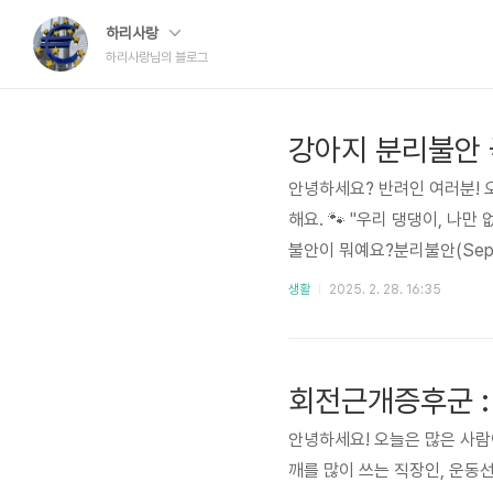
하리사랑
하리사랑님의 블로그
강아지 분리불안 
안녕하세요? 반려인 여러분!
해요. 🐾 "우리 댕댕이, 나
불안이 뭐예요?분리불안(Sepa
과 스트레스를 느끼는 상태를 
생활
2025. 2. 28. 16:35
이 때문에 보호자가 없으면 극
출하면 짖거나 울기 ✅ 문이나
떡이기 ✅ 보호자가 돌아오면 과
회전근개증후군 :
안녕하세요! 오늘은 많은 사람
깨를 많이 쓰는 직장인, 운동