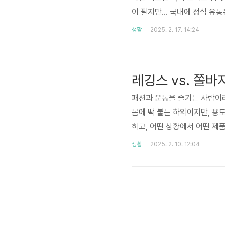
이 팔지만... 국내에 정식 유
적으로 환타같은 느낌이고 마실
생활
2025. 2. 17. 14:24
조금 남는데 그건 짠맛이 나네요
인 로스만(Rossmann) 등
물에 녹여 마시는 형태로, 비
레깅스 vs. 쫄바
패션과 운동을 즐기는 사람이라
몸에 딱 붙는 하의이지만, 용
하고, 어떤 상황에서 어떤 제품
성이 뛰어난 소재로 만든 타이
생활
2025. 2. 10. 12:04
이 사용되었지만, 최근에는 패
에스터, 나일론 등)✔ 다리를
활용✔ 스포티하면서도 캐주얼한