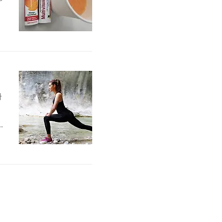
어
다
축
리
이