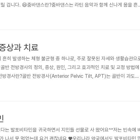
열릴 겁니다. 😆줌바댄스란?줌바댄스는 라틴 음악과 함께 신나게 몸을 흔
다. 1990년대 후반, 콜롬비아에서 탄생한 이 운동은 현재 전 세계적으
 메렝게, 레게톤 등 다양한 댄스 스타일이 믹스되어 있어서 한 시간 동안 
 후드득 날아갑니다.줌바댄스의 주요 춤 종류 💃🕺줌바댄스에는 다양한 
고 재미있어요.살사 (Salsa) : 경쾌한 리듬과 빠른 스텝..
증상과 치료
 흔히 발생하는 체형 불균형 중 하나로, 주로 잘못된 자세와 생활습관으
골반 전방경사의 정의, 증상, 원인, 그리고 효과적인 치료 및 교정 방법에
경사란?골반 전방경사(Anterior Pelvic Tilt, APT)는 골반이 과도하
미합니다. 정상적인 골반 정렬에서는 천골이 수직에 가깝게 위치하지만,
하게 휘어지고(전만 증가), 복부가 앞으로 돌출되는 모습을 보입니다.2.
방경사가 있으면 다음과 같은 증상이 나타날 수 있습니다.✅ 허리 통증골
 전만이 증가하여 허리 근육에 부담을 주고, 만성적인 요통을 ..
민
었다는 발포비타민을 귀국하면서 지인들 선물로 사 왔어요^^저는 빈속에 
새가 나서 못 먹었는데 요건 괜찮네요 ♥우리나라 약국에서도 발포비타민 