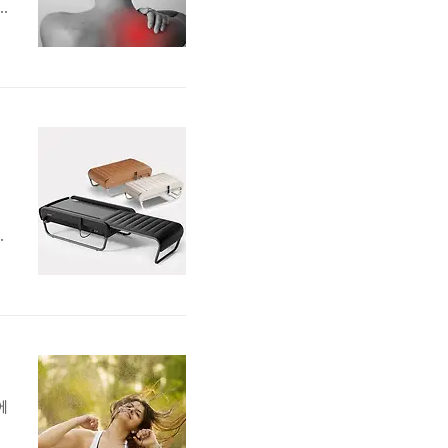
원
사
직
이
공
.
수
에