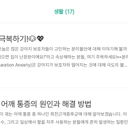
생활 (17)
극복하기!🐶💖
 오늘은 많은 강아지 보호자들이 고민하는 분리불안에 대해 이야기해 볼까
만 없으면 집이 난장판이에요!"라고 속상해하는 분들, 여기 주목하세요!👀분
ration Anxiety)은 강아지가 보호자와 떨어지는 것에 대해 극도의 불안
말해요. 강아지는 사회적 동물이라 보호자와 강한 유대감을 형성하는데,
도로 불안해하는 경우가 있어요. 흔히 이런 증상을 보이죠✅ 보호자가 외
 가구를 물어뜯기 ✅ 실수로 실내 배변하기 ✅ 쉴 새 없이 돌아다니거나 
도하게 흥분하기 ✅ 외출 준비(옷 입기, 열쇠 잡기)만 봐도 불안해하..
 어깨 통증의 원인과 해결 방법
이 겪는 어깨 통증 중 하나인 회전근개증후군에 대해 알아보겠습니다. 어
선수, 그리고 일상에서 팔을 자주 사용하는 분들에게 흔히 발생하는 질환인