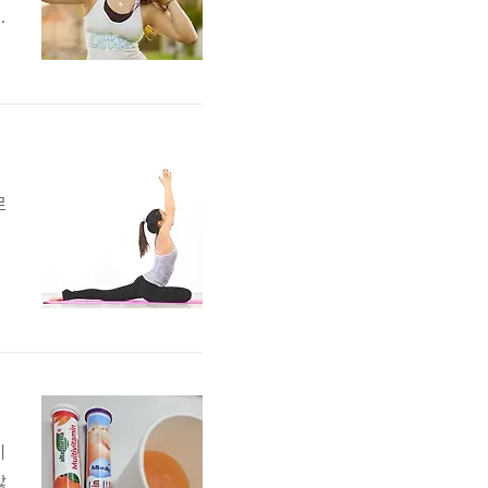
들
로
춤
스
로
반
비
많