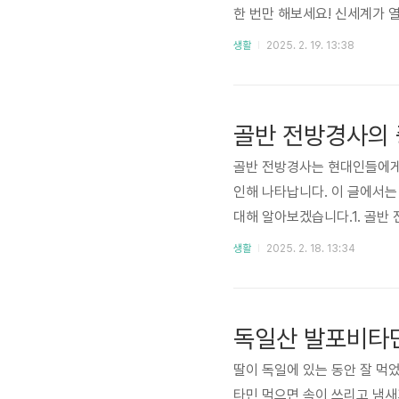
한 번만 해보세요! 신세계가 
면서 즐기는 피트니스 댄스입니
생활
2025. 2. 19. 13:38
사랑받고 있어요. 힙합, 살사,
을 추다 보면 어느새 칼로리가
타일이 포함되어 있어 더욱 다채롭
골반 전방경사의 
골반 전방경사는 현대인들에게
인해 나타납니다. 이 글에서는 
대해 알아보겠습니다.1. 골반 전방
게 앞으로 기울어진 상태를 의
생활
2025. 2. 18. 13:34
전방경사가 심해지면 허리가 과
골반 전방경사의 증상골반 전
이 앞으로 기울어지면서 요추의
독일산 발포비타
딸이 독일에 있는 동안 잘 먹
타민 먹으면 속이 쓰리고 냄