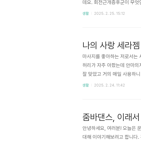
데요. 회전근개증후군이 무엇인
릴게요! 🔎 회전근개증후군이
생활
2025. 2. 25. 15:12
근, 견갑하근)으로 이루어진 
용이나 노화로 인해 손상되거
일 때 찌릿한 통증팔을 올리
나의 사랑 세라젬
심해지면 일상생..
마사지를 좋아하는 저로서는 세
허리가 자주 아팠는데 안마의자
잘 맞았고 거의 매일 사용하니
하고, 온열 기능이 탁월하여 
생활
2025. 2. 24. 11:42
사지를 해 주며 적외선 광선 
최신 모델은 AI 맞춤형 기능
한 내구성으로 저의 최애 가전
줌바댄스, 이래서 
앞으로..
안녕하세요, 여러분! 오늘은 
대해 이야기해보려고 합니다. 