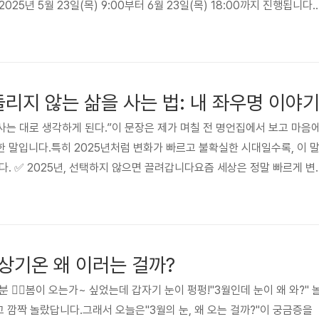
 2025년 5월 23일(목) 9:00부터 6월 23일(목) 18:00까지 진행됩니다. 
신청 가능, 단, 신청 마감일의 경우 18시 종료 ※ 공동인증서, 금융인증서,
페이코 등)을 활용하여 신청 가능 서류제출 및 가구원 동의: '25. 5. 23.
(월) 18시까지 2차 신청 : 아직 일정이 나오지 않았습니다. 2학기라 재학생 ..
흔들리지 않는 삶을 사는 법: 내 좌우명 이야
 사는 대로 생각하게 된다.”이 문장은 제가 며칠 전 명언집에서 보고 마음
 말입니다.특히 2025년처럼 변화가 빠르고 불확실한 시대일수록, 이 
다. ✅ 2025년, 선택하지 않으면 끌려갑니다요즘 세상은 정말 빠르게 변
먼 미래의 기술이 아니라 지금, 우리 일상에 깊숙이 들어와 있죠.콘텐츠, 상
자리가 변화하거나 사라지고 있습니다.그 속에서 많은 사람들이 ‘되는 대로’
면 일단 들어가고,다들 하는 자격증을 따라 따고,불안하니까 선택 대신
 살다 보면 어느 순간“나는 왜 이걸 하고 있지?”라는 질문조차 잊게..
이상기온 왜 이러는 걸까?
🙋‍♀️봄이 오는가~ 싶었는데 갑자기 눈이 펑펑!"3월인데 눈이 왜 와?" 
고 깜짝 놀랐답니다.그래서 오늘은"3월의 눈, 왜 오는 걸까?"이 궁금증을