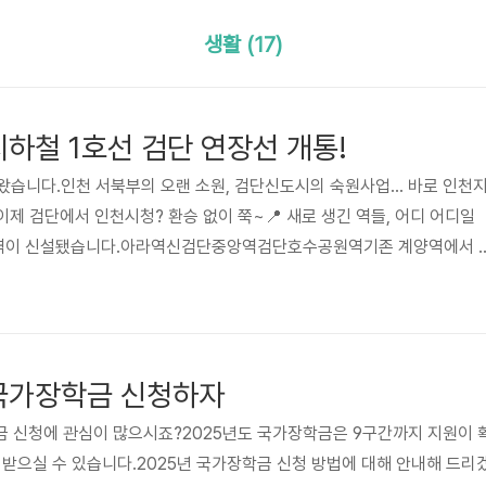
생활 (17)
지하철 1호선 검단 연장선 개통!
날이 왔습니다.인천 서북부의 오랜 소원, 검단신도시의 숙원사업… 바로 인천
이제 검단에서 인천시청? 환승 없이 쭉~📍 새로 생긴 역들, 어디 어디일
개 역이 신설됐습니다.아라역신검단중앙역검단호수공원역기존 계양역에서 
뻗어, 이제는 검단 깊숙한 곳까지 들어옵니다.이건 단순한 노선 확장이 아
단어를 지우는 일입니다.🚇 개통 효과, 체감하는 순간이제 진짜 출퇴근 전
 송도까지 직통서울 출퇴근자들, 계양역에서 공항철도 환승하면 서울도 문제
붙잡고 서 있던 당신, 이젠 앉아서 갈 확률 급상승입니다.😍 검단 주민 
 국가장학금 신청하자
금 신청에 관심이 많으시죠?2025년도 국가장학금은 9구간까지 지원이 
 받으실 수 있습니다.2025년 국가장학금 신청 방법에 대해 안내해 드리