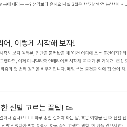
봄에 내리는 눈? 생각보다 흔해요!사실 3월은 **‘기상학적 봄’**이 시
아직 겨울이에요.지상 기온은 조금씩 올라가지만, 상층 대기엔 여전히 차가
.그래서 찬 공기 + 습기가 만나면 눈이 올 수 있어요!👉 실제로 서울 기
 내리는 건 그렇게 드문 일도 아니랍니다.🌡 왜 이렇게 추워졌을까? "이
순한 봄눈이 아니라조금 강한 한기(찬 공기) 때문에 ..
어, 이렇게 시작해 보자!
시작해 보자!여러분, 집안을 둘러봤을 때 ‘이건 어디에 쓰는 물건이지?’라
 그랬다면, 이제 미니멀리즘 인테리어를 시작해 볼 때가 된 거예요! 😊1. 
멀리즘의 첫 번째 원칙은 비우기입니다. 매일 쓰는 물건들 외에 집 안에 차
겨보세요. 예를 들어, 책상 위에 쌓여 있는 다 쓴 공책이나, 서랍 속에 
 이런 것들이 공간을 차지하고 있다는 사실, 잊고 있었죠?TIP : 하루에 
보세요. 오늘은 오래된 옷, 내일은 책상 위의 불필요한 서류, 이런 식으로
 괜찮아요!2. 가구 배치 : 공기와 빛의 흐름을..
한 신발 고르는 꿀팁! 👟
나 걷나요? 🚶‍♂️ 하루 종일 걸어야 하는 날, 혹은 여행을 갈 때 신발 선
 신발 신었다가 발이 아파서 하루 종일 고생한 경험, 한 번쯤 있으시죠?