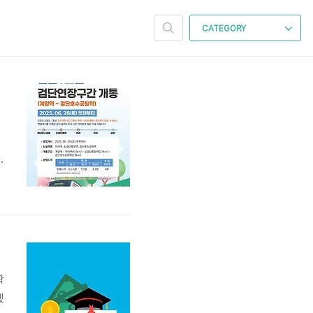
CATEGORY
지
이
반
확
겠