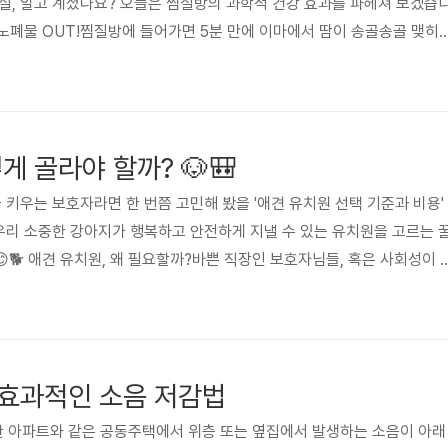
실, 알고 계셨나요? 오늘은 찜질방의 과학적 건강 효과를 파헤쳐 보겠습
함께 노폐물 OUT!찜질방에 들어가면 5분 만에 이마에서 땀이 송골송골 맺히
과 독소가 배출되면서 ‘자연 디톡스’가 이루어집니다. 사우나에서 땀을 흘
부 건강을 개선하는 데 효과적이라는 연구 결과도 있을 정도랍니다!2. 혈액
게!뜨거운 찜질방에서 몸을 데우면 혈관이 확장되면서 혈액순환이 원활해집
 도움이 될 수 있고, 근육의 긴장을 풀어줘 운동 후 피로 해소에도 ..
게 골라야 할까? 🐶🎒
 키우는 보호자라면 한 번쯤 고민해 봤을 '애견 유치원 선택 기준과 비용'
 우리 소중한 강아지가 행복하고 안전하게 지낼 수 있는 유치원을 고르는 
😊🐕 애견 유치원, 왜 필요할까?바쁜 직장인 보호자님들, 혹은 사회성이 
들에게 애견 유치원은 큰 도움이 돼요. 특히 예민하고 소심한 아이라면 올
 것이 정말 중요하죠! 🏫✅ 애견 유치원의 장점✔️ 강아지의 사회성 발달
다 스트레스 감소 🌿✔️ 전문가 케어로 체계적인 교육 가능 🎓✔️ 보호자의
🔍하지만 무작정 아무 유치원이나 보낼 수는 없겠죠? 그렇..
효과적인 소음 저감법
란 아파트와 같은 공동주택에서 위층 또는 옆집에서 발생하는 소음이 아래