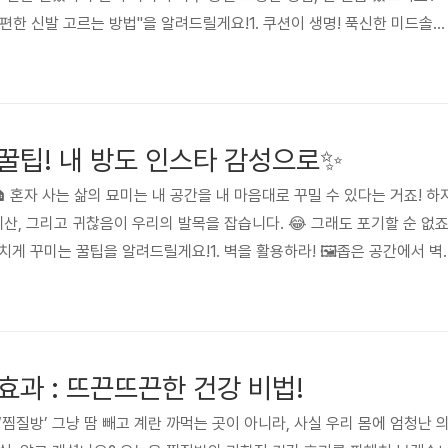
 편한 신발 고르는 방법"을 알려드릴게요!1. 쿠션이 생명! 푹신한 미드솔을
중요한 부분은 바로 미드솔(midsole) 입니다. 발바닥이 닿는 부분이 얼
심인데요. 쿠션감이 좋은 EVA 폼이나 젤 패드가 들어간 제품을 선택하면
있어요.📌 꿀팁 : 신발을 손으로 꾹 눌러보세요. 너무 딱딱하면 오래 걸을
수 있어요!2. 앞코가 넉넉해야 발가락이 편..
꿀팁! 내 방도 인스타 감성으로✨
 혼자 사는 삶의 묘미는 내 공간을 내 마음대로 꾸밀 수 있다는 거죠! 하
 예산, 그리고 귀찮음이 우리의 발목을 잡습니다. 😂 그래도 포기할 순 없죠
게 꾸미는 꿀팁을 알려드릴게요!1. 벽을 활용하라! 🖼️좁은 공간에서 벽
 : 벽에 간단한 선반을 설치하면 책, 소품, 화분 등을 올려둘 수 있어요.
 뿜뿜하는 포스터나 패브릭을 걸어두면 공간이 확 살아납니다.LED 조명 :
기가 확 바뀝니다. 요즘 감성 조명 필수템이죠!2. 가구 배치의 마법 ✨멀
간이 있는 제품, 접이식 테이블 등 공간을..
효과 : 뜨끈뜨끈한 건강 비법!
찜질방’ 그냥 땀 빼고 계란 까먹는 곳이 아니라, 사실 우리 몸에 엄청난 