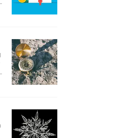
※
기
에
말
놀