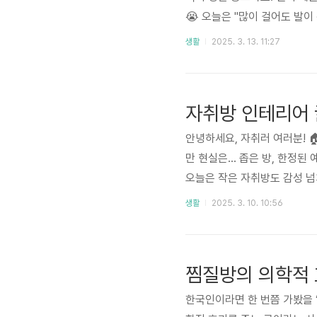
😭 오늘은 "많이 걸어도 발이
확인하세요 🏖️신발에서 가장 
생활
2025. 3. 13. 11:27
나 충격을 잘 흡수하는지가 핵
발에 가해지는 충격을 줄일 수 
때 충격이 그대로 발에 전달될 
자취방 인테리어 
안녕하세요, 자취러 여러분! 
만 현실은... 좁은 방, 한정된
오늘은 작은 자취방도 감성 넘치
은 최고의 친구입니다.선반 활용
생활
2025. 3. 10. 10:56
스터 & 패브릭 포인트 : 감성
은은한 조명 하나만으로도 분위
티 가구 활용 : 침대 밑 수납공
찜질방의 의학적 
한국인이라면 한 번쯤 가봤을 ‘