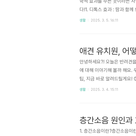
학적 효과를 주는 곳이라는 사
다!1. 디톡스 효과 : 땀과 
죠? 이때 몸속에 쌓인 노폐물
생활
2025. 3. 5. 16:11
는 것이 신장 기능을 돕고 피
순환 촉진 : 심장도 건강하
다. 특히 혈압이 높은 분들에게
애견 유치원, 어떻
안녕하세요?! 오늘은 반려견을
에 대해 이야기해 볼까 해요.
팁, 지금 바로 알려드릴게요! 
족한 강아지를 키우고 계신 분
생활
2025. 3. 4. 15:11
바른 환경에서 사회성을 기르는
💬✔️ 집에서 혼자 있을 때보
걱정을 덜어주는 안심 서비스 
층간소음 원인과 
1. 층간소음이란?층간소음이