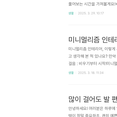
풀어보는 시간을 가져볼게요!❄ 
되는 시기지만, 대기 상층은 
생활
2025. 3. 29. 10:17
운 북서풍이 영향을 미치고 있죠
준으로 보면3월 중순까지 눈이
기온"의 원인이번 3월 눈은 단
미니멀리즘 인테리
미니멀리즘 인테리어, 이렇게 
고 생각해 본 적 있나요? 만약
걸음 : 비우기부터 시작!미니
하고 있는 잡다한 물건들을 눈여
생활
2025. 3. 18. 11:34
어있는 사용하지 않은 충전기들!
개씩 버리기 챌린지를 시작해 
한 번에 모든 걸 처리하지 않아도
많이 걸어도 발 편
안녕하세요! 여러분은 하루에 얼마
택이 정말 중요하죠. 괜히 예쁜