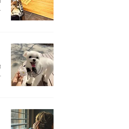
니
리
니
꿀
부