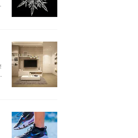
작
상
첫
지
들
5