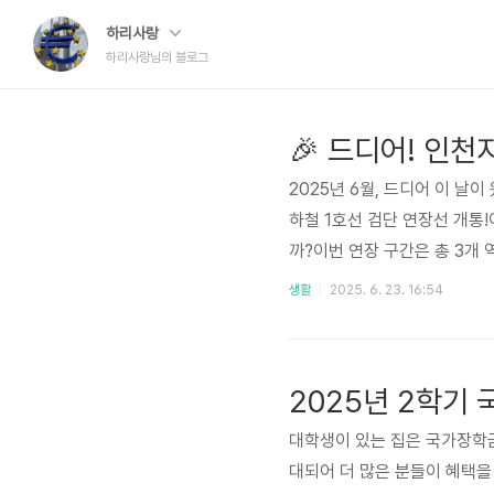
하리사랑
하리사랑님의 블로그
🎉 드디어! 인천
2025년 6월, 드디어 이 
하철 1호선 검단 연장선 개통!
까?이번 연장 구간은 총 3
어지던 노선이 북서쪽으로 쭉 
생활
2025. 6. 23. 16:54
니에요.이건 ‘교통 소외’라는 
쟁 끝!검단에서 부평, 주안,
없음심지어… 버스에서 핸드폰 
2025년 2학기
응..
대학생이 있는 집은 국가장학
대되어 더 많은 분들이 혜택을