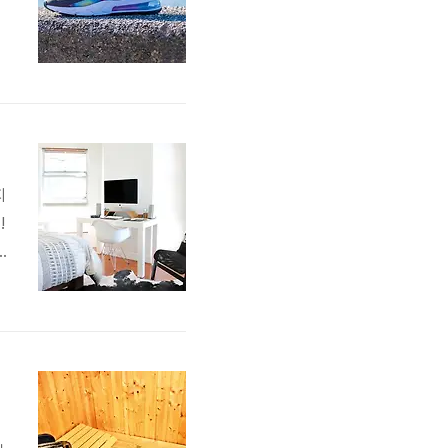
마
지
!
포
의