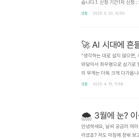
습니다.1. 신청 기간1차 신청 :
주말 및 공휴일 포함 24시간 
생활
2025. 5. 20. 10:50
간편인증(카카오, KB국민은행, 
(금) 9시 ~ '25. 6. 30.
🚀 AI 시대에 
“생각하는 대로 살지 않으면,
와닿아서 좌우명으로 삼기로 한
의 무게는 더욱 크게 다가옵니
하고 있습니다.AI는 더 이상 
생활
2025. 4. 15. 11:58
담, 코딩, 디자인… 많은 일
살고 있습니다.안정적인 직업이
적응을 택합니다.하지만 그렇게
🌨 3월에 눈? 
안녕하세요, 날씨 궁금러 여러분 
라셨죠? 저도 아침에 창밖 보