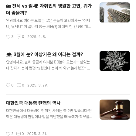
상은 정말 빠르게 변하고 있습니다.AI는 더 이상 먼 미래의
🏡 전세 vs 월세! 자취인의 영원한 고민, 뭐가
기술이 아니라 지금, 우리 일상에 깊숙이 들어와 있죠.콘텐
더 좋을까?
츠, 상담, 코딩, 디자인… 많은 일자리가 변화하거나 사라지
글 내용
고 있습니다.그 속에서 많은 사람들이 ‘되는 대로’ 살고 있
안녕하세요 여러분!오늘은 많은 분들이 고민하시는 "전세
습니다.안정적인 직업이면 일단 들어가고,다들 하는 자격
냐, 월세냐" 이 끝나지 않는 싸움(?)에 대해 한 번 정리해보
증을 따라 따고,불안하니까 선택 대신 적응을 택합니다.하
려고 해요.특히 자취를 준비하거나, 새로운 보금자리를 찾
작성시간
3
0
2025. 4. 8.
지만 그렇게 살다 보면 어느 순간“나는 왜 이걸 하고 있
는 분들에겐 진짜 중요한 문제죠!그럼 전세파 vs 월세파,
지?”라는 질문조차 잊게..
누가 이길지 한 번 재미있게 비교해 볼까요? 😎 💰 1. 돈!
돈! 돈! (초기 비용 비교)✅ 전세전세는 한 번에 큰돈이 들어
🌨 3월에 눈? 이상기온 왜 이러는 걸까?
가죠.수천만원에서 억 단위까지!하지만 월세는 안 내니까,
글 내용
안녕하세요, 날씨 궁금러 여러분 🙋‍♀️봄이 오는가~ 싶었는
‘묵혀두는’ 느낌이에요.이 돈이 있으면 전세가 이득이라는
데 갑자기 눈이 펑펑!"3월인데 눈이 왜 와?" 놀라셨죠? 저
말, 그래서 나오는 거예요.✅ 장점 :매달 월세 안 내도 됨목
도 아침에 창밖 보고 깜짝 놀랐답니다.그래서 오늘은"3월
돈만 있으면 경제적으로 이득비교적 집 구하기 쉽고 선택
의 눈, 왜 오는 걸까?"이 궁금증을 풀어보는 시간을 가져볼
폭 넓음❌ 단점 :목돈이 필요함 (적금 다 깨짐 ㅠㅠ)이사할
작성시간
0
0
2025. 3. 29.
게요!❄ 봄에 내리는 눈? 생각보다 흔해요!사실 3월은 *
때 큰돈이 묶이니까 유동성 ↓전세 사기 주의!! 진짜 조심해
*‘기상학적 봄’**이 시작되는 시기지만, 대기 상층은 아직
야..
겨울이에요.지상 기온은 조금씩 올라가지만, 상층 대기엔
대한민국 대통령 탄핵의 역사
여전히 차가운 북서풍이 영향을 미치고 있죠.그래서 찬 공
글 내용
기 + 습기가 만나면 눈이 올 수 있어요!👉 실제로 서울 기
대한민국에서 대통령이 탄핵된 사례는 총 2번 있습니다.탄
준으로 보면3월 중순까지 눈이 내리는 건 그렇게 드문 일
핵은 대통령이 헌법이나 법을 위반했을 때 국회가 직무를
도 아니랍니다.🌡 왜 이렇게 추워졌을까? "이상기온"의 원
정지시키고 헌법재판소가 최종 결정을 내리는 과정입니다.
인이번 3월 눈은 단순한 봄눈이 아니라조금 강한 한기(찬
지금까지 있었던 탄핵 사건을 쉽게 정리해 볼게요. 1. 노무
작성시간
2
0
2025. 3. 21.
공기) 때문에 ..
현 대통령 탄핵 (2004년) → 기각됨🔹 배경 :당시 야당(한