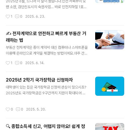
📝 단계별로 따라 해 볼까요? ① 정부24 앱 실행앱스토어
2025년 6월, 드디어 이 날이 왔습니다.인천 서북부의 오
나 플레이스토어에서 ‘정부24’ 설치되어 있는지 확인해 주
랜 소원, 검단신도시의 숙원사업… 바로 인천지하철 1호선
세요.실행 후 로그인합니다. (간편인증이나 공동인증서 사
검단 연장선 개통!이제 검단에서 인천시청? 환승 없이 쭉~
작성시간
1
0
2025. 6. 23.
용 가능)② 첫 화면에 2025년 비대면 주민등록 사실조사
📍 새로 생긴 역들, 어디 어디일까?이번 연장 구간은 총 3
2025년 7월 21(월..
개 역이 신설됐습니다.아라역신검단중앙역검단호수공원역
기존 계양역에서 이어지던 노선이 북서쪽으로 쭉 뻗어, 이
✍️ 전자계약으로 안전하고 빠르게 부동산 거
제는 검단 깊숙한 곳까지 들어옵니다.이건 단순한 노선 확
래하는 법
장이 아니에요.이건 ‘교통 소외’라는 단어를 지우는 일입니
글 내용
다.🚇 개통 효과, 체감하는 순간이제 진짜 출퇴근 전쟁 끝!
부동산 전자계약은 종이 계약서 대신 컴퓨터나 스마트폰을
검단에서 부평, 주안, 송도까지 직통서울 출퇴근자들, 계양
이용해 온라인으로 계약을 체결하는 방법이에요.아주 간단
역에서 공항철도 환승하면 서울도 문제없음심지어… 버스
하고 안전하게 계약할 수 있어서 요즘 많이 활용되고 있어
작성시간
1
0
2025. 6. 14.
에서 핸드폰 붙잡고 서 있던 당신, 이젠 앉아서 갈 확률 급
요. 초보자 분들도 이해할 수 있게 하나씩 차근차근 설명드
상승입니다.😍 검단 주민 반응..
릴게요.✅ 부동산 전자계약이란?기존에는 임대차 계약서
를 종이에 쓰고 도장을 찍었죠?전자계약은 **정부의 ‘부동
2025년 2학기 국가장학금 신청하자
산 전자계약 시스템’**을 이용해서 온라인상에서 계약서
글 내용
대학생이 있는 집은 국가장학금 신청에 관심이 많으시죠?
를 작성하고 전자서명을 하는 방식이에요.✅ 전자계약의
2025년도 국가장학금은 9구간까지 지원이 확대되어 더
장단점장점간편함종이 없이 컴퓨터, 태블릿, 휴대폰으로
많은 분들이 혜택을 받으실 수 있습니다.2025년 국가장학
바로 계약 가능무료공인중개사와 고객 모두 무료로 이용
금 신청 방법에 대해 안내해 드리겠습니다.1. 신청 기간1차
가능안전함국토교통부 시스템을 이용해서 위·변조 위험이
작성시간
0
0
2025. 5. 20.
신청 : 2025년 5월 23일(목) 9:00부터 6월 23일(목) 1
낮아요자동 신고확정일자, 전입신고 등이 자동으로 연계돼
8:00까지 진행됩니다. ※ 주말 및 공휴일 포함 24시간 신
요이자 감면대출시 이자 할인도 받을 수 있어요단점디지털
청 가능, 단, 신청 마감일의 경우 18시 종료 ※ 공동인증서,
기기..
🔍 종합소득세 신고, 어렵지 않아요! 쉽게 정
금융인증서, 간편인증(카카오, KB국민은행, 페이코 등)을