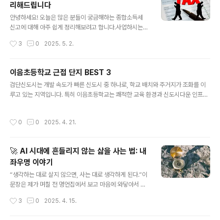
리해드립니다
활용하여 신청 가능 서류제출 및 가구원 동의: '25. 5. 23.
글 내용
(금) 9시 ~ '25. 6. 30.(월) 18시까지 2차 신청 : 아직 일
안녕하세요! 오늘은 많은 분들이 궁금해하는 종합소득세
정이 나오지 않았습니다. 2학기라 재학생 ..
신고에 대해 아주 쉽게 정리해보려고 합니다.사업하시는
분들, 프리랜서, 유튜버, 블로거 등 근로소득 외 수입이 있
작성시간
3
0
2025. 5. 2.
는 분들은 꼭 알아두셔야 할 정보예요. 📌 종합소득세란?
종합소득세는 말 그대로 여러 가지 소득(근로, 사업, 이자,
배당, 연금, 기타 소득 등)을 종합해서 매기는 세금입니다.
이음초등학교 근접 단지 BEST 3
✔ 대상: 1년 동안 벌어들인 소득이 있는 개인✔ 신고 기간:
글 내용
검단신도시는 개발 속도가 빠른 신도시 중 하나로, 학교 배치와 주거지가 조화를 이
매년 5월 1일 ~ 5월 31일✔ 납부 기간: 신고 후 6월 말까
루고 있는 지역입니다. 특히 이음초등학교는 쾌적한 교육 환경과 신도시다운 인프라
지✅ 누가 신고해야 할까?다음 중 하나라도 해당된다면 신
덕분에 실거주 수요가 꾸준히 유입되고 있습니다.이번 글에서는 이음초등학교 도보
고 대상입니다:개인사업자프리랜서 (디자이너, 작가, 강사
권에 있는 핵심 단지 3곳을 소개합니다. 입지, 학군, 실거주 편의성 중심으로 정리했
등)블로그, 유튜브 수익이 있는 사람부동산 임대 수익자주
작성시간
0
0
2025. 4. 21.
습니다.🏫 검단신도시 1단계 학군 한눈에 보기초등학교: 이음초, 한별초, 아라초, 해
식 배당·이자 수익이 일정 수준 이상인 사람단, 근로소득만
든초, 아람초중학교: 이음중, 아라중, 원당중고등학교: 이음고, 아라고, 원당고신도시
있는 직장인은 ..
특성상 학교가 새로 들어서는 만큼, 학교 시설이 전반적으로 신식이고 통학 여건도
🚀 AI 시대에 흔들리지 않는 삶을 사는 법: 내
좋습니다. 이음초등학교는 개교 초기부터 교육환경과 안전 면에서 학부모 만족도가
좌우명 이야기
높은 학교로 평가받고 있습니다.🏡 이음초등학교 근접 단지 ..
글 내용
“생각하는 대로 살지 않으면, 사는 대로 생각하게 된다.”이
문장은 제가 며칠 전 명언집에서 보고 마음에 와닿아서 좌
우명으로 삼기로 한 말입니다.특히 2025년처럼 변화가 빠
작성시간
3
0
2025. 4. 15.
르고 불확실한 시대일수록, 이 말의 무게는 더욱 크게 다가
옵니다. ✅ 2025년, 선택하지 않으면 끌려갑니다요즘 세