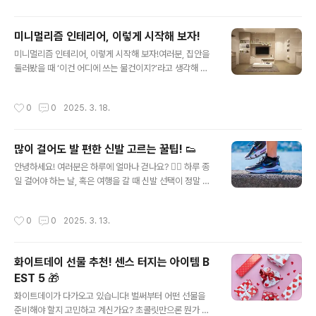
나라당 등) 이 대통령의 선거법 위반, 경제 정책 실패 등을
이유로 탄핵 소추안을 국회에서 통과시킴.🔹 헌법재판소
미니멀리즘 인테리어, 이렇게 시작해 보자!
결정 :"선거법 위반은 맞지만, 대통령을 탄핵할 만큼 중대
글 내용
한 사안은 아니다."헌재 판결 : 8 대 0 만장일치 기각➡ 탄
미니멀리즘 인테리어, 이렇게 시작해 보자!여러분, 집안을
핵 기각 (노무현 대통령이 다시 직무 수행)💡 결론 : 노무현
둘러봤을 때 ‘이건 어디에 쓰는 물건이지?’라고 생각해 본
대통령은 탄핵심판을 받았지만 최종적으로 탄핵되지 않음.
적 있나요? 만약 그랬다면, 이제 미니멀리즘 인테리어를 시
2. 박근혜 대통령 탄핵 (2016~2017년) → 인용 (탄핵 확
작해 볼 때가 된 거예요! 😊1. 첫걸음 : 비우기부터 시작!미
작성시간
0
0
2025. 3. 18.
정,..
니멀리즘의 첫 번째 원칙은 비우기입니다. 매일 쓰는 물건
들 외에 집 안에 차지하고 있는 잡다한 물건들을 눈여겨보
세요. 예를 들어, 책상 위에 쌓여 있는 다 쓴 공책이나, 서랍
많이 걸어도 발 편한 신발 고르는 꿀팁! 👟
속에 들어있는 사용하지 않은 충전기들! 이런 것들이 공간
글 내용
을 차지하고 있다는 사실, 잊고 있었죠?TIP : 하루에 5개씩
안녕하세요! 여러분은 하루에 얼마나 걷나요? 🚶‍♂️ 하루 종
버리기 챌린지를 시작해 보세요. 오늘은 오래된 옷, 내일은
일 걸어야 하는 날, 혹은 여행을 갈 때 신발 선택이 정말 중
책상 위의 불필요한 서류, 이런 식으로 한 번에 모든 걸 처
요하죠. 괜히 예쁜 신발 신었다가 발이 아파서 하루 종일 고
리하지 않아도 괜찮아요!2. 가구 배치 : 공기와 빛의 흐름
생한 경험, 한 번쯤 있으시죠? 😭 오늘은 "많이 걸어도 발
작성시간
0
0
2025. 3. 13.
을..
이 편한 신발 고르는 방법"을 알려드릴게요!1. 쿠션이 생명!
푹신한 미드솔을 확인하세요 🏖️신발에서 가장 중요한 부
분은 바로 미드솔(midsole) 입니다. 발바닥이 닿는 부분
화이트데이 선물 추천! 센스 터지는 아이템 B
이 얼마나 충격을 잘 흡수하는지가 핵심인데요. 쿠션감이
EST 5 🎁
좋은 EVA 폼이나 젤 패드가 들어간 제품을 선택하면 발에
글 내용
가해지는 충격을 줄일 수 있어요.📌 꿀팁 : 신발을 손으로
화이트데이가 다가오고 있습니다! 벌써부터 어떤 선물을
꾹 눌러보세요. 너무 딱딱하면 오래 걸을 때 충격이 그대로
준비해야 할지 고민하고 계신가요? 초콜릿만으론 뭔가 부