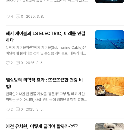
ductor)의 중요성이 점점 커지고 있습니다. 메모리 반도체
브릭을 걸어두면 공간이 확 살아납니다.LED 조명 : 은은한
강국으로 자리 잡은 한국이 시스템 반도체 분야에서도 글
조명 하나만으로도 분위기가 확 바뀝니다. 요즘 감성 조명
로벌 경쟁력을 확보하기 위해 적극적인 투자를 이어가고
필수템이죠!2. 가구 배치의 마법 ✨멀티 가구 활용 : 침대
작성시간
4
0
2025. 3. 8.
있습니다. 이번 글에서는 한국의 시스템 반도체 산업 현황
밑 수납공간이 있는 제품, 접이식 테이블 등 공간을..
과 강점, 그리고 앞으로의 과제에 대해 살펴보겠습니다.1.
시스템 반도체란?시스템 반도체는 데이터를 저장하는 메
해저 케이블과 LS ELECTRIC, 미래를 연결
모리 반도체와 달리 연산, 신호 처리, 제어 등의 역할을 수
하다
행하는 반도체를 의미합니다. 대표적인 시스템 반도체로는
글 내용
AP(Application Processor), 이미지 센서, PMIC(Po
1. 해저 케이블이란?해저 케이블(Submarine Cable)은
wer Management IC), 자동차용 반도체, AI 반도체 등
바닷속에 설치되는 전력 및 통신용 케이블로, 대륙과 대륙
이 있습니다. 이러한 반도체는 스마트폰, 자동차, 인공지
을 연결하거나 섬과 본토 간 전력을 공급하는 데 사용됩니
작성시간
2
0
2025. 3. 6.
능..
다. 주로 전력 해저 케이블과 통신 해저 케이블로 구분됩니
다.🔹 전력 해저 케이블발전소에서 생산된 전력을 바다 건
너 다른 지역으로 전송하는 케이블HVDC(고압직류송전)
찜질방의 의학적 효과 : 뜨끈뜨끈한 건강 비
기술을 활용하여 장거리 전송 가능대표적인 예: 제주-완도
법!
해저 케이블, 노르웨이-영국 North Sea Link🔹 통신 해
글 내용
저 케이블대륙 간 초고속 인터넷 및 전화 통신망을 구축하
한국인이라면 한 번쯤 가봤을 ‘찜질방’ 그냥 땀 빼고 계란
는 역할광섬유 기반으로 데이터 전송 속도가 매우 빠름대
까먹는 곳이 아니라, 사실 우리 몸에 엄청난 의학적 효과를
표적인 예: Google과 Facebook이 투자한 Pacific Lig
주는 곳이라는 사실, 알고 계셨나요? 오늘은 찜질방의 과학
작성시간
2
0
2025. 3. 5.
ht Cable Network2. LS ELECTRIC, 해저..
적 건강 효과를 파헤쳐 보겠습니다!1. 디톡스 효과 : 땀과 함
께 노폐물 OUT!찜질방에 들어가면 5분 만에 이마에서 땀
이 송골송골 맺히죠? 이때 몸속에 쌓인 노폐물과 독소가 배
애견 유치원, 어떻게 골라야 할까? 🐶🎒
출되면서 ‘자연 디톡스’가 이루어집니다. 사우나에서 땀을
글 내용