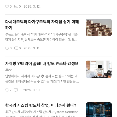
발에 전달될 수 있어요!2. 앞코가 넉넉해야 발가락이 편..
족한 것 같고, 그렇다고 너무 부담스러운 선물은 피하고 싶
작성시간
0
0
2025. 3. 12.
다면 주목! 오늘은 센스 넘치는 화이트데이 선물 추천 리스
트를 준비했습니다. 🥰🎀 1. 맞춤형 DIY 초콜릿 & 스위트
세트화이트데이 하면 역시 달달한 간식이 빠질 수 없죠! 하
다세대주택과 다가구주택의 차이점 쉽게 이해
지만 그냥 초콜릿은 너무 평범하다면? 직접 만든 DIY 초콜
하기
릿이나 맞춤형 디저트 세트를 선물해 보세요. 이니셜이 새
글 내용
겨진 초콜릿, 좋아하는 재료를 가득 넣은 마카롱 세트라면
부동산 용어 중에서 "다세대주택"과 "다가구주택"은 비슷
감동이 배가 될 거예요. ❤️💡 Tip : 초콜릿 만들기 키트를
하게 들리지만, 실제로는 중요한 차이점이 있습니다. 오늘
구입해서 직접 만들어도 좋고, 특별한 패키지에 담긴 한정
은 이 두 가지 주택 유형의 차이를 쉽게 정리해보겠습니다.
작성시간
0
0
2025. 3. 11.
판 디저트를 구매하는 것도 좋은 선택!💎 2. 감성 터지는
1. 다세대주택이란?한 건물에 여러 세대가 독립적으로 거
향수 & 디퓨..
주하는 주택세대마다 개별 등기가 가능하여 각 세대별 소
유권을 가질 수 있음보통 4층 이하로 지어지며, 공동주택
자취방 인테리어 꿀팁! 내 방도 인스타 감성으
으로 분류됨아파트보다는 작지만 빌라 형태로 많이 지어짐
로✨
《예시》3층짜리 빌라 건물에서 1층에는 A씨, 2층에는 B씨,
글 내용
3층에는 C씨가 각각 소유권을 가지고 거주하는 경우2. 다
안녕하세요, 자취러 여러분! 🏠 혼자 사는 삶의 묘미는 내
가구주택이란?한 명의 집주인이 건물 전체를 소유하며 여
공간을 내 마음대로 꾸밀 수 있다는 거죠! 하지만 현실은...
러 가구가 거주하는 주택개별 등기가 불가능하고, 전체가
좁은 방, 한정된 예산, 그리고 귀찮음이 우리의 발목을 잡습
작성시간
2
0
2025. 3. 10.
한 사람의 소유보통 **3층 이하(준주거지역에서는 4층 이
니다. 😂 그래도 포기할 순 없죠! 오늘은 작은 자취방도 감
하)**로 지어짐단독주택으로 분류되며, ..
성 넘치게 꾸미는 꿀팁을 알려드릴게요!1. 벽을 활용하라!
🖼️좁은 공간에서 벽은 최고의 친구입니다.선반 활용 : 벽에
한국의 시스템 반도체 산업, 어디까지 왔나?
간단한 선반을 설치하면 책, 소품, 화분 등을 올려둘 수 있
글 내용
최근 반도체 시장에서 시스템 반도체(System Semicon
어요.포스터 & 패브릭 포인트 : 감성 뿜뿜하는 포스터나 패