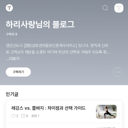
검색하기
티스토리
하리사랑님의 블로그
구독자
3
검단신도시 [원탑금호센트럴공인중개사사무소] 입니다. 정직과 신뢰
로 고객님의 재산을 소중히 여기며 최선의 선택과 거래가 되도록 정성
을 다해 중개하겠습니다. 부동산과 기타 경제, 사회에 관심이 많습니
...더보기
다. 꾸준하게 포스팅 하겠습니다
구독하기
신고하기 레이어
열기
인기글
레깅스 vs. 쫄바지 : 차이점과 선택 가이드
2
0
조회
1