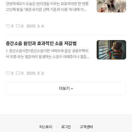
안녕하세요?! 오늘은 반려견을 키우는 보호자라면 한 번쯤
흘리는 것이 신장 기능을 돕고 피부 건강을 개선하는 데 효
고민해 봤을 '애견 유치원 선택 기준과 비용' 에 대해 이야
과적이라는 연구 결과도 있을 정도랍니다!2. 혈액순환 촉
기해 볼까 해요. 우리 소중한 강아지가 행복하고 안전하게
진 : 심장도 건강하게!뜨거운 찜질방에서 몸을 데우면 혈관
지낼 수 있는 유치원을 고르는 꿀팁, 지금 바로 알려드릴게
이 확장되면서 혈액순환이 원활해집니다. 특히 혈압이 높
작성시간
3
0
2025. 3. 4.
요! 😊🐕 애견 유치원, 왜 필요할까?바쁜 직장인 보호자님
은 분들에게 도움이 될 수 있고, 근육의 긴장을 풀어줘 운동
들, 혹은 사회성이 부족한 강아지를 키우고 계신 분들에게
후 피로 해소에도 ..
애견 유치원은 큰 도움이 돼요. 특히 예민하고 소심한 아이
층간소음 원인과 효과적인 소음 저감법
라면 올바른 환경에서 사회성을 기르는 것이 정말 중요하
글 내용
죠! 🏫✅ 애견 유치원의 장점✔️ 강아지의 사회성 발달 💬
1. 층간소음이란?층간소음이란 아파트와 같은 공동주택에
✔️ 집에서 혼자 있을 때보다 스트레스 감소 🌿✔️ 전문가 케
서 위층 또는 옆집에서 발생하는 소음이 아래층이나 옆집
어로 체계적인 교육 가능 🎓✔️ 보호자의 걱정을 덜어주는
으로 전달되는 현상을 의미합니다. 이는 거주자의 삶의 질
안심 서비스 🔍하지만 무작정 아무 유치원이나 보낼 수는
을 저하시키고, 이웃 간의 갈등을 유발할 수 있습니다.2. 층
작성시간
3
0
2025. 3. 3.
없겠죠? 그렇..
간소음의 주요 원인층간소음은 크게 구조적 소음과 생활
소음으로 나눌 수 있습니다.2.1. 구조적 소음건물의 구조적
특성으로 인해 발생하는 소음입니다. 대표적인 예로는 다
더보기
음과 같습니다.바닥 두께 및 완충재 부족: 바닥이 얇거나 소
음 차단재가 적절히 설치되지 않은 경우 소음이 쉽게 전달
됩니다.건물의 노후화: 시간이 지나면서 건물의 마감재가
약해지고 소음을 차단하는 기능이 저하됩니다.2.2. 생활
소음거주자의 활동으로 인해 발생하는 소음입니다. 대표적
인 생활 소음에는 다음과 같은 것들이 있..
의안내
티스토리
로그인
고객센터