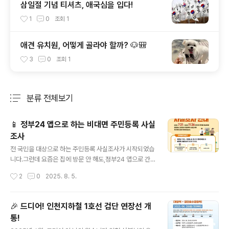
삼일절 기념 티셔츠, 애국심을 입다!
1
0
조회
1
애견 유치원, 어떻게 골라야 할까? 🐶🎒
3
0
조회
1
분류 전체보기
주요 글 목록
📱 정부24 앱으로 하는 비대면 주민등록 사실
조사
글 내용
전 국민을 대상으로 하는 주민등록 사실조사가 시작되었습
니다.그런데 요즘은 집에 방문 안 해도,정부24 앱으로 간
편하게 확인하고 제출까지 끝낼 수 있다는 거, 알고 계셨나
작성시간
2
0
2025. 8. 5.
요? 😊오늘은 스마트폰으로 비대면 주민등록 사실조사 처
리하는 방법을누구나 쉽게 따라 할 수 있게 알려드릴게요!
✅ 준비물 체크!스마트폰 📱정부24 앱 (25년 7월 14일
🎉 드디어! 인천지하철 1호선 검단 연장선 개
이후 업데이트 설치)공동인증서 or 간편인증 (카카오·PAS
통!
S 등)모바일 앱에 GPS 권한을 승인하고 주소지에서 진행
글 내용